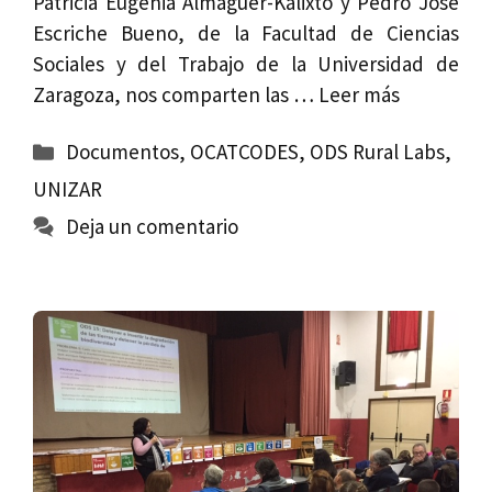
Patricia Eugenia Almaguer-Kalixto y Pedro José
Escriche Bueno, de la Facultad de Ciencias
Sociales y del Trabajo de la Universidad de
Zaragoza, nos comparten las …
Leer más
Categorías
Documentos
,
OCATCODES
,
ODS Rural Labs
,
UNIZAR
Deja un comentario