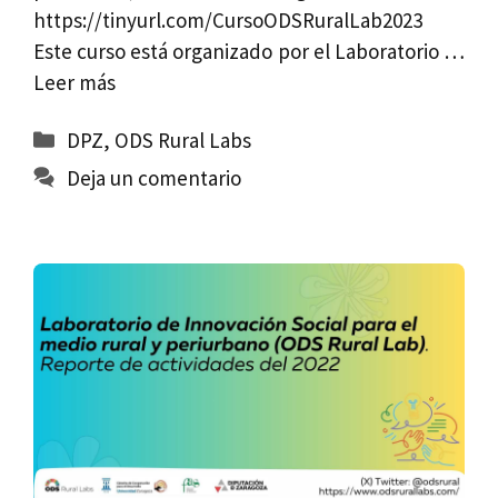
https://tinyurl.com/CursoODSRuralLab2023
Este curso está organizado por el Laboratorio …
Leer más
Categorías
DPZ
,
ODS Rural Labs
Deja un comentario