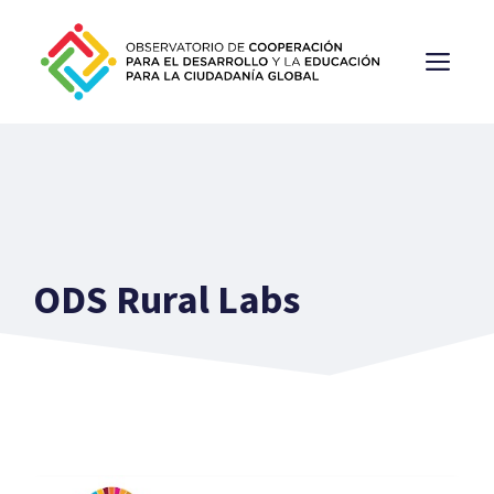
Saltar
al
ME
contenido
ODS Rural Labs